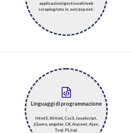
applicazioni/gestionali/web
scraping/cms in .net/asp.net.
Linguaggi di programmazione
:
Html5, XHtml, Css3, JavaScript,
jQuery, angular, C#, Asp.net, Ajax,
Tsql, PL/sql.