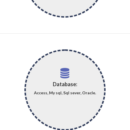
Database:
Access, My sql, Sql sever, Oracle.