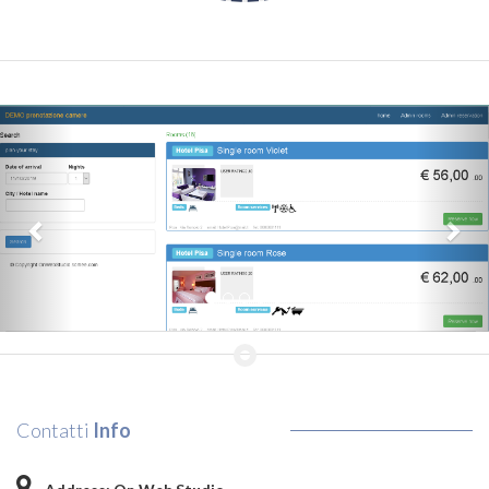
Previous
Nex
Contatti
Info